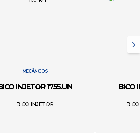
MECÂNICOS
BICO INJETOR 1755.UN
BICO 
BICO INJETOR
BICO