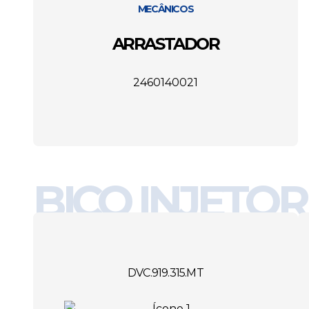
MECÂNICOS
ARRASTADOR
2460140021
BICO INJETOR
DVC.919.315.MT