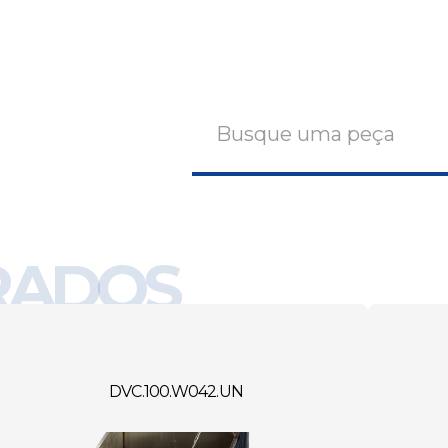
Digite sua busca
RADOS
DVC.100.W042.UN